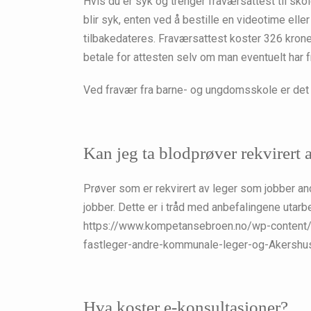
Hvis du er syk og trenger fraværsattest til s
blir syk, enten ved å bestille en videotime ell
tilbakedateres. Fraværsattest koster 326 krone
betale for attesten selv om man eventuelt har fr
Ved fravær fra barne- og ungdomsskole er det
Kan jeg ta blodprøver rekvirert a
Prøver som er rekvirert av leger som jobber a
jobber. Dette er i tråd med anbefalingene uta
https://www.kompetansebroen.no/wp-content
fastleger-andre-kommunale-leger-og-Akershu
Hva koster e-konsultasjoner?