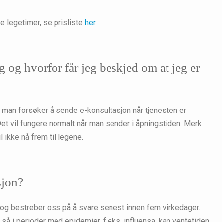
 legetimer, se prisliste
her.
g og hvorfor får jeg beskjed om at jeg er
is man forsøker å sende e-konsultasjon når tjenesten er
Det vil fungere normalt når man sender i åpningstiden. Merk
l ikke nå frem til legene.
sjon?
 og bestreber oss på å svare senest innen fem virkedager.
, så i perioder med epidemier, f.eks. influensa, kan ventetiden