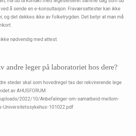
kolen, må du ta kontakt med legesenteret samme dag som du
er ved å sende en e-konsultasjon. Fraværsattester kan ikke
r, og det dekkes ikke av folketrygden. Det betyr at man må
ikort.
 ikke nødvendig med attest.
v andre leger på laboratoriet hos dere?
ndre steder skal som hovedregel tas der rekvirerende lege
rbeidet av AHUSFORUM:
/uploads/2022/10/Anbefalinger-om-samarbeid-mellom-
s-Universitetssykehus-101022.pdf